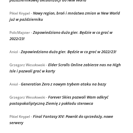
październikowej aktualizacji do New World
Nowy region, broń i mnóstwo zmian w New World
Pikiel Knypel
-
już w październiku
Zapowiedziano dużo gier. Będzie w co grać w
PolicMajster
-
2022/23!
Zapowiedziano dużo gier. Będzie w co grać w 2022/23!
Aniol
-
Elder Scrolls Online zabierze nas na High
Grzegorz Wesołowski
-
Isle i pozwoli grać w karty
Generation Zero z nowym trybem ataku na bazy
Aniol
-
Forever Skies pozwoli Wam odkryć
Grzegorz Wesołowski
-
postapokaliptyczną Ziemię z pokładu sterowca
Final Fantasy XIV: Powrót do sprzedaży, nowe
Pikiel Knypel
-
serwery