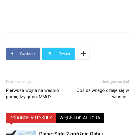
Facebook
Twitter
Poprzedni artykuł
Następny artykuł
Pierwsza wojna na wesoło
Coś dziwnego dzieje się w
pomiędzy grami MMO?
wiosce…
PODOBNE ARTYKUŁY
WIĘCEJ OD AUTORA
PlanetSide 2 opóźnia Oshur