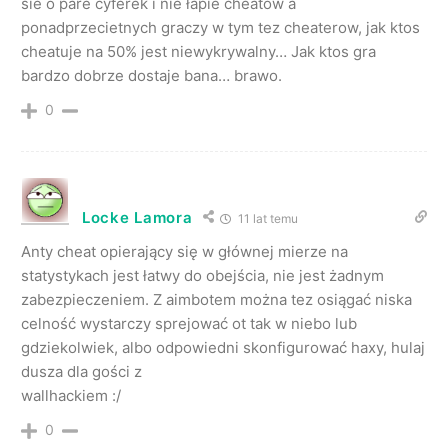
sie o pare cyferek i nie łapie cheatow a
ponadprzecietnych graczy w tym tez cheaterow, jak ktos
cheatuje na 50% jest niewykrywalny… Jak ktos gra
bardzo dobrze dostaje bana… brawo.
0
Locke Lamora
11 lat temu
Anty cheat opierający się w głównej mierze na
statystykach jest łatwy do obejścia, nie jest żadnym
zabezpieczeniem. Z aimbotem można tez osiągać niska
celność wystarczy sprejować ot tak w niebo lub
gdziekolwiek, albo odpowiedni skonfigurować haxy, hulaj
dusza dla gości z
wallhackiem :/
0