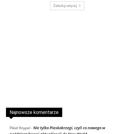
Załaduj więcej
Najnowsze komentarze
Nie tylko Piaskobrzegi, czyli co nowego w
Pikiel Knypel
-