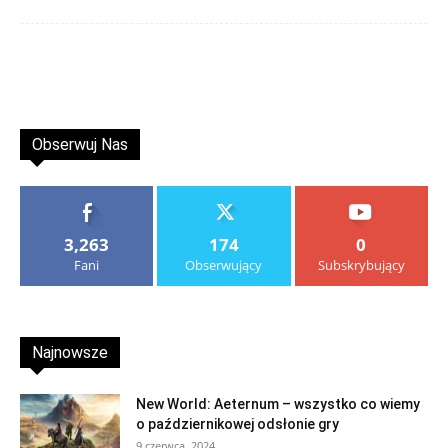
Obserwuj Nas
3,263
174
0
Fani
Obserwujący
Subskrybujący
Najnowsze
New World: Aeternum – wszystko co wiemy
o październikowej odsłonie gry
9 czerwca, 2024