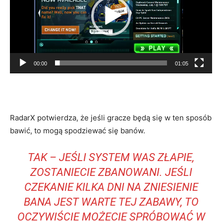
00:00
01:05
RadarX potwierdza, że jeśli gracze będą się w ten sposób
bawić, to mogą spodziewać się banów.
TAK – JEŚLI SYSTEM WAS ZŁAPIE,
ZOSTANIECIE ZBANOWANI. JEŚLI
CZEKANIE KILKA DNI NA ZNIESIENIE
BANA JEST WARTE TEJ ZABAWY, TO
OCZYWIŚCIE MOŻECIE SPRÓBOWAĆ W