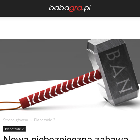
Strona główna
Planetside 2
Planetside 2
Nowa niebezpieczna zabawa