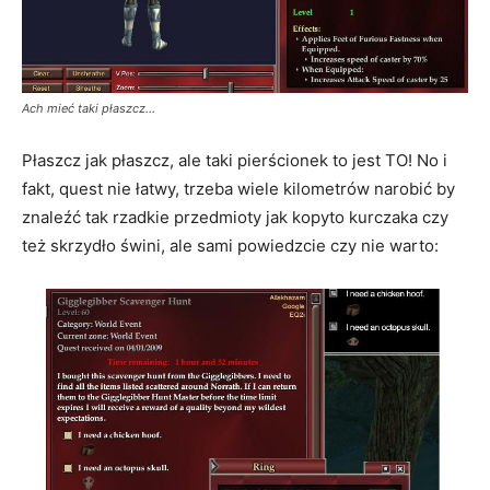
Ach mieć taki płaszcz...
Płaszcz jak płaszcz, ale taki pierścionek to jest TO! No i
fakt, quest nie łatwy, trzeba wiele kilometrów narobić by
znaleźć tak rzadkie przedmioty jak kopyto kurczaka czy
też skrzydło świni, ale sami powiedzcie czy nie warto: