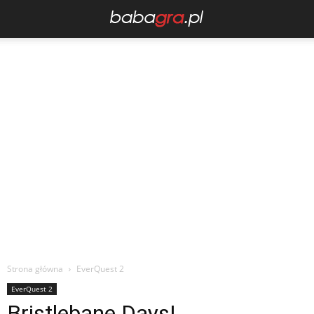
Strona główna
EverQuest 2
EverQuest 2
Bristlebane Days!