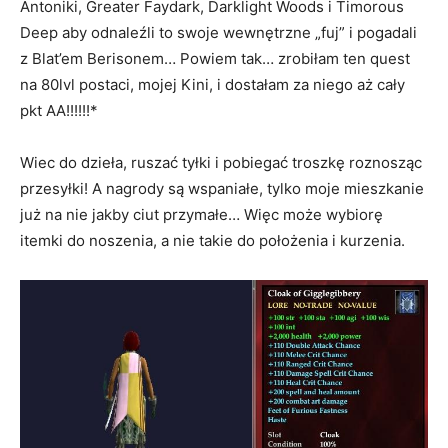
Antoniki, Greater Faydark, Darklight Woods i Timorous
Deep aby odnaleźli to swoje wewnętrzne „fuj” i pogadali
z Blat’em Berisonem… Powiem tak… zrobiłam ten quest
na 80lvl postaci, mojej Kini, i dostałam za niego aż cały
pkt AA!!!!!!*
Wiec do dzieła, ruszać tyłki i pobiegać troszkę roznosząc
przesyłki! A nagrody są wspaniałe, tylko moje mieszkanie
już na nie jakby ciut przymałe… Więc może wybiorę
itemki do noszenia, a nie takie do położenia i kurzenia.