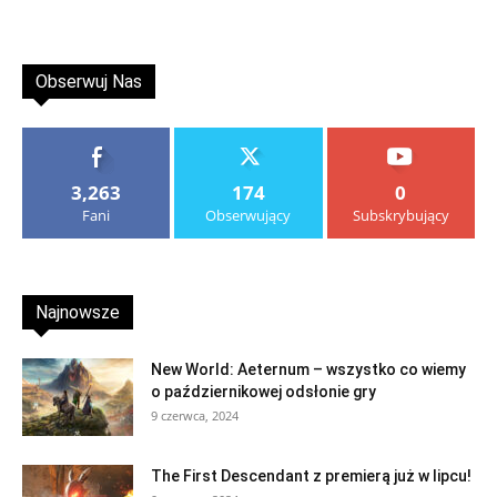
Obserwuj Nas
3,263
174
0
Fani
Obserwujący
Subskrybujący
Najnowsze
New World: Aeternum – wszystko co wiemy
o październikowej odsłonie gry
9 czerwca, 2024
The First Descendant z premierą już w lipcu!