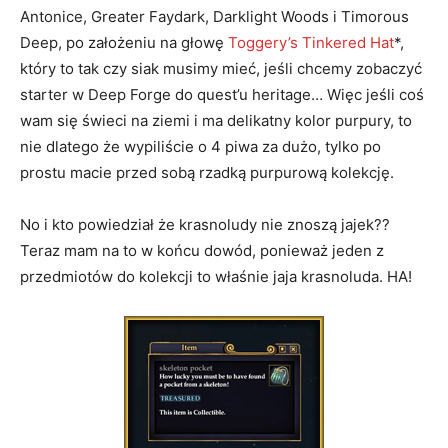
Antonice, Greater Faydark, Darklight Woods i Timorous
Deep, po założeniu na głowę
Toggery’s Tinkered Hat
*,
który to tak czy siak musimy mieć, jeśli chcemy zobaczyć
starter w Deep Forge do quest’u heritage… Więc jeśli coś
wam się świeci na ziemi i ma delikatny kolor purpury, to
nie dlatego że wypiliście o 4 piwa za dużo, tylko po
prostu macie przed sobą rzadką purpurową kolekcję.
No i kto powiedział że krasnoludy nie znoszą jajek??
Teraz mam na to w końcu dowód, ponieważ jeden z
przedmiotów do kolekcji to właśnie jaja krasnoluda. HA!