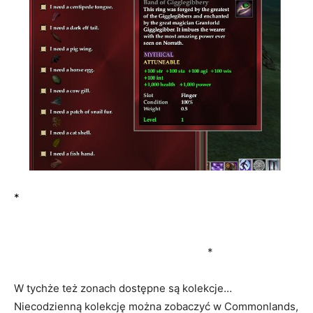
*
quest dostajemy po kupieniu od Hunt Mastera notatki –
TYLKO do cierpliwych graczy i tych obecnych w
Enchanted Lands w dniu 01 kwietnia! (hmmm… no w
sumie jest 2gi a ja właśnie go zrobiłam)
*
W tychże też zonach dostępne są kolekcje…
Niecodzienną kolekcję można zobaczyć w Commonlands,