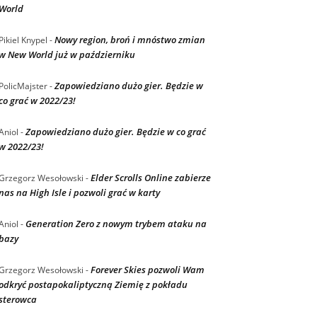
World
Nowy region, broń i mnóstwo zmian
Pikiel Knypel
-
w New World już w październiku
Zapowiedziano dużo gier. Będzie w
PolicMajster
-
co grać w 2022/23!
Zapowiedziano dużo gier. Będzie w co grać
Aniol
-
w 2022/23!
Elder Scrolls Online zabierze
Grzegorz Wesołowski
-
nas na High Isle i pozwoli grać w karty
Generation Zero z nowym trybem ataku na
Aniol
-
bazy
Forever Skies pozwoli Wam
Grzegorz Wesołowski
-
odkryć postapokaliptyczną Ziemię z pokładu
sterowca