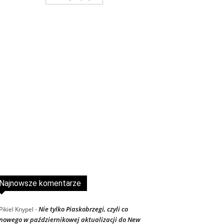
Najnowsze komentarze
Nie tylko Piaskobrzegi, czyli co
Pikiel Knypel
-
nowego w październikowej aktualizacji do New