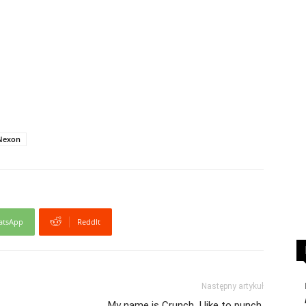
Nexon
atsApp
ReddIt
Następny artykuł
My name is Crunch. I like to punch.