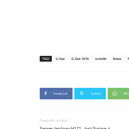
TAGI
G-Star
G-Star 2016
mobilki
News
Facebook
Twitter
Wh
Poprzedni artykuł
Serwer testowy H1Z1: Just Survive z