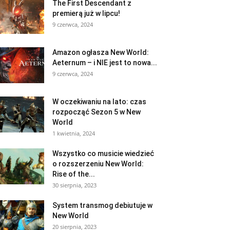
The First Descendant z
premierą już w lipcu!
9 czerwca, 2024
Amazon ogłasza New World:
Aeternum – i NIE jest to nowa...
9 czerwca, 2024
W oczekiwaniu na lato: czas
rozpocząć Sezon 5 w New
World
1 kwietnia, 2024
Wszystko co musicie wiedzieć
o rozszerzeniu New World:
Rise of the...
30 sierpnia, 2023
System transmog debiutuje w
New World
20 sierpnia, 2023