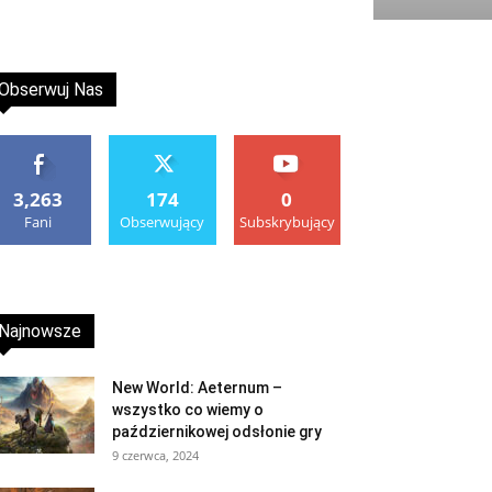
Obserwuj Nas
3,263
174
0
Fani
Obserwujący
Subskrybujący
Najnowsze
New World: Aeternum –
wszystko co wiemy o
październikowej odsłonie gry
9 czerwca, 2024