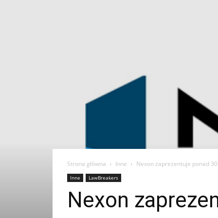
Strona główna
Inne
Nexon zaprezentuje ponad 30 
Inne
LawBreakers
Nexon zaprezen