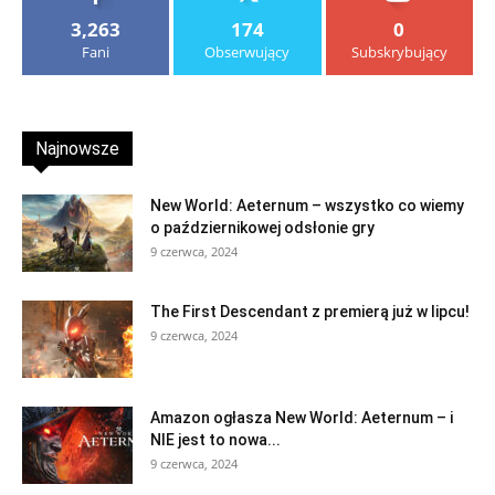
3,263
174
0
Fani
Obserwujący
Subskrybujący
Najnowsze
New World: Aeternum – wszystko co wiemy
o październikowej odsłonie gry
9 czerwca, 2024
The First Descendant z premierą już w lipcu!
9 czerwca, 2024
Amazon ogłasza New World: Aeternum – i
NIE jest to nowa...
9 czerwca, 2024