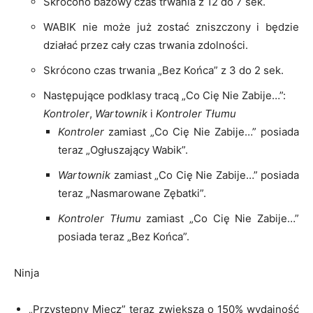
Skrócono bazowy czas trwania z 12 do 7 sek.
WABIK nie może już zostać zniszczony i będzie
działać przez cały czas trwania zdolności.
Skrócono czas trwania „Bez Końca” z 3 do 2 sek.
Następujące podklasy tracą „Co Cię Nie Zabije…”:
Kontroler
,
Wartownik
i
Kontroler Tłumu
Kontroler
zamiast „Co Cię Nie Zabije…” posiada
teraz „Ogłuszający Wabik”.
Wartownik
zamiast „Co Cię Nie Zabije…” posiada
teraz „Nasmarowane Zębatki”.
Kontroler Tłumu
zamiast „Co Cię Nie Zabije…”
posiada teraz „Bez Końca”.
Ninja
„Przystępny Miecz” teraz zwiększa o 150% wydajność