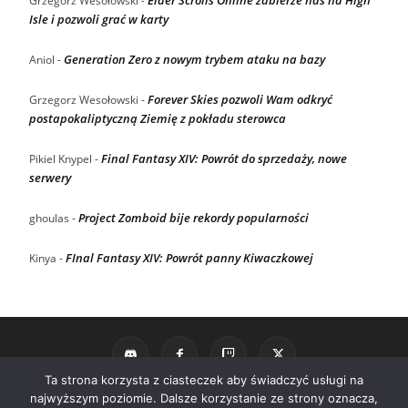
Grzegorz Wesołowski
-
Isle i pozwoli grać w karty
Generation Zero z nowym trybem ataku na bazy
Aniol
-
Forever Skies pozwoli Wam odkryć
Grzegorz Wesołowski
-
postapokaliptyczną Ziemię z pokładu sterowca
Final Fantasy XIV: Powrót do sprzedaży, nowe
Pikiel Knypel
-
serwery
Project Zomboid bije rekordy popularności
ghoulas
-
FInal Fantasy XIV: Powrót panny Kiwaczkowej
Kinya
-
Ta strona korzysta z ciasteczek aby świadczyć usługi na
najwyższym poziomie. Dalsze korzystanie ze strony oznacza,