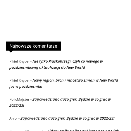
Najnowsze komentarze
Nie tylko Piaskobrzegi, czyli co nowego w
Pikiel Knypel
-
październikowej aktualizacji do New World
Nowy region, broń i mnóstwo zmian w New World
Pikiel Knypel
-
już w październiku
Zapowiedziano dużo gier. Będzie w co grać w
PolicMajster
-
2022/23!
Zapowiedziano dużo gier. Będzie w co grać w 2022/23!
Aniol
-
Elder Scrolls Online zabierze nas na High