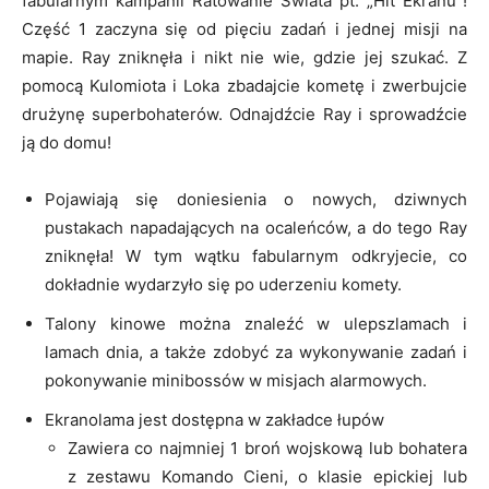
fabularnym kampanii Ratowanie Świata pt. „Hit Ekranu”!
Część 1 zaczyna się od pięciu zadań i jednej misji na
mapie. Ray zniknęła i nikt nie wie, gdzie jej szukać. Z
pomocą Kulomiota i Loka zbadajcie kometę i zwerbujcie
drużynę superbohaterów. Odnajdźcie Ray i sprowadźcie
ją do domu!
Pojawiają się doniesienia o nowych, dziwnych
pustakach napadających na ocaleńców, a do tego Ray
zniknęła! W tym wątku fabularnym odkryjecie, co
dokładnie wydarzyło się po uderzeniu komety.
Talony kinowe można znaleźć w ulepszlamach i
lamach dnia, a także zdobyć za wykonywanie zadań i
pokonywanie minibossów w misjach alarmowych.
Ekranolama jest dostępna w zakładce łupów
Zawiera co najmniej 1 broń wojskową lub bohatera
z zestawu Komando Cieni, o klasie epickiej lub