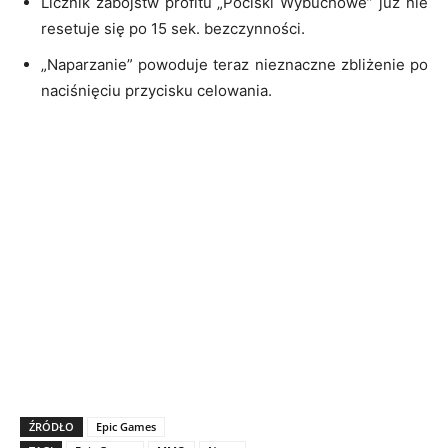
Licznik zabójstw profitu „Pociski Wybuchowe” już nie
resetuje się po 15 sek. bezczynności.
„Naparzanie” powoduje teraz nieznaczne zbliżenie po
naciśnięciu przycisku celowania.
ŹRÓDŁO
Epic Games