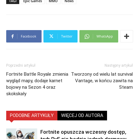
TAGI
Epic Games
MMO
News
Facebook
Twitter
WhatsApp
Poprzedni artykuł
Następny artykuł
Fortnite Battle Royale zmienia
Tworzony od wielu lat survival
wygląd mapy, dodaje karnet
Vantage, w końcu zawita na
bojowy na Sezon 4 oraz
Steam
skokskały
PODOBNE ARTYKUŁY
WIĘCEJ OD AUTORA
Fortnite opuszcza wczesny dostęp,
tryb PvE nie będzie jednak darmowy