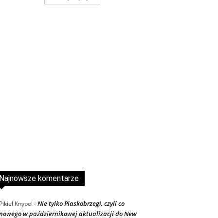
Najnowsze komentarze
Nie tylko Piaskobrzegi, czyli co
Pikiel Knypel
-
nowego w październikowej aktualizacji do New