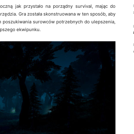
oczną jak przystało na porządny survival, mając do
arzędzia. Gra została skonstruowana w ten sposób, aby
m poszukiwania surowców potrzebnych do ulepszenia,
 lepszego ekwipunku.