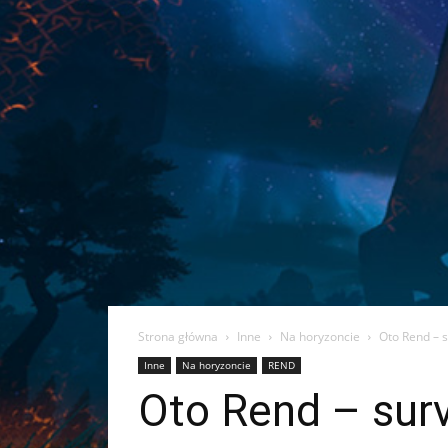
Strona główna
Inne
Na horyzoncie
Oto Rend – 
Inne
Na horyzoncie
REND
Oto Rend – surv