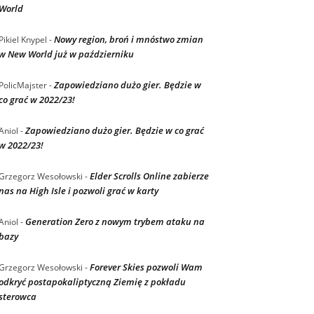
World
Nowy region, broń i mnóstwo zmian
Pikiel Knypel
-
w New World już w październiku
Zapowiedziano dużo gier. Będzie w
PolicMajster
-
co grać w 2022/23!
Zapowiedziano dużo gier. Będzie w co grać
Aniol
-
w 2022/23!
Elder Scrolls Online zabierze
Grzegorz Wesołowski
-
nas na High Isle i pozwoli grać w karty
Generation Zero z nowym trybem ataku na
Aniol
-
bazy
Forever Skies pozwoli Wam
Grzegorz Wesołowski
-
odkryć postapokaliptyczną Ziemię z pokładu
sterowca