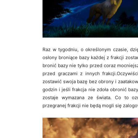
Raz w tygodniu, o określonym czasie, dz
osłony broniące bazy każdej z frakcji zo
bronić bazy nie tylko przed coraz mocniej
przed graczami z innych frakcji.Oczywiśc
zostawić swoja bazę bez obrony i zaatako
godzin i jeśli frakcja nie zdoła obronić baz
zostaje wymazana ze świata. Co to ozn
przegranej frakcji nie będą mogli się zalog