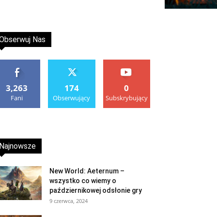
Obserwuj Nas
3,263
174
0
Fani
Obserwujący
Subskrybujący
Najnowsze
New World: Aeternum –
wszystko co wiemy o
październikowej odsłonie gry
9 czerwca, 2024