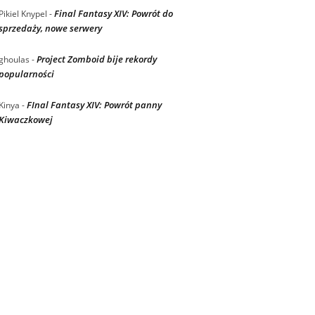
Final Fantasy XIV: Powrót do
Pikiel Knypel
-
sprzedaży, nowe serwery
Project Zomboid bije rekordy
ghoulas
-
popularności
FInal Fantasy XIV: Powrót panny
Kinya
-
Kiwaczkowej