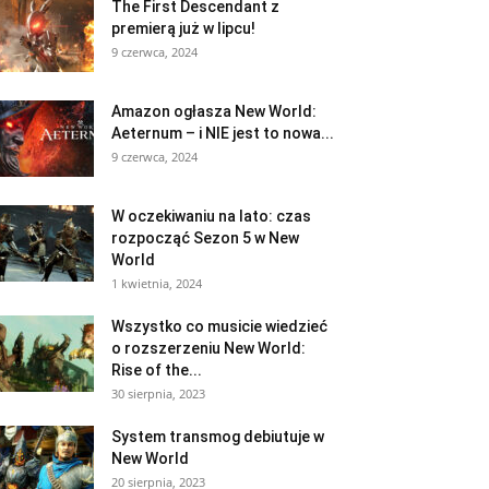
The First Descendant z
premierą już w lipcu!
9 czerwca, 2024
Amazon ogłasza New World:
Aeternum – i NIE jest to nowa...
9 czerwca, 2024
W oczekiwaniu na lato: czas
rozpocząć Sezon 5 w New
World
1 kwietnia, 2024
Wszystko co musicie wiedzieć
o rozszerzeniu New World:
Rise of the...
30 sierpnia, 2023
System transmog debiutuje w
New World
20 sierpnia, 2023