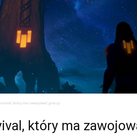
survival, który ma zawojować graczy
ival, który ma zawojow