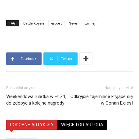
TAGI
Battle Royale
esport
News
turniej
Facebook
Twitter
Poprzedni artykuł
Następny artykuł
Weekendowa ruletka w H1Z1,
Odkryjcie tajemnice kryjące się
do zdobycia kolejne nagrody
w Conan Exiles!
PODOBNE ARTYKUŁY
WIĘCEJ OD AUTORA