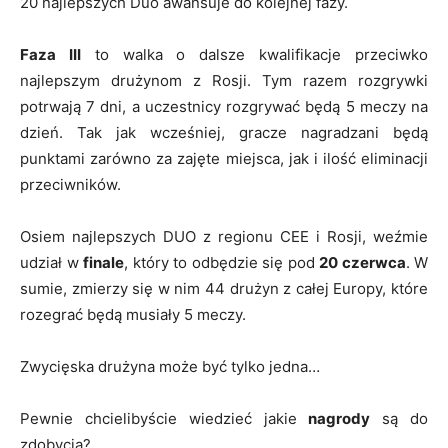
20 najlepszych Duo awansuje do kolejnej fazy.
Faza III
to walka o dalsze kwalifikacje przeciwko
najlepszym drużynom z Rosji. Tym razem rozgrywki
potrwają 7 dni, a uczestnicy rozgrywać będą 5 meczy na
dzień. Tak jak wcześniej, gracze nagradzani będą
punktami zarówno za zajęte miejsca, jak i ilość eliminacji
przeciwników.
Osiem najlepszych DUO z regionu CEE i Rosji, weźmie
udział w
finale
, który to odbędzie się pod
20 czerwca
. W
sumie, zmierzy się w nim 44 drużyn z całej Europy, które
rozegrać będą musiały 5 meczy.
Zwycięska drużyna może być tylko jedna…
Pewnie chcielibyście wiedzieć jakie
nagrody
są do
zdobycia?