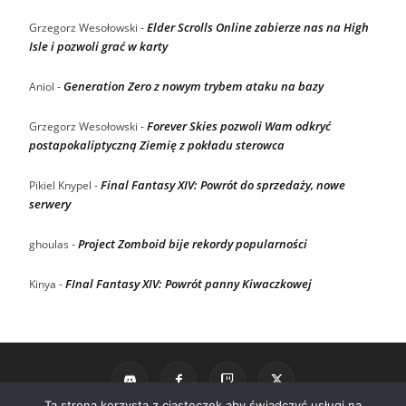
Elder Scrolls Online zabierze nas na High
Grzegorz Wesołowski
-
Isle i pozwoli grać w karty
Generation Zero z nowym trybem ataku na bazy
Aniol
-
Forever Skies pozwoli Wam odkryć
Grzegorz Wesołowski
-
postapokaliptyczną Ziemię z pokładu sterowca
Final Fantasy XIV: Powrót do sprzedaży, nowe
Pikiel Knypel
-
serwery
Project Zomboid bije rekordy popularności
ghoulas
-
FInal Fantasy XIV: Powrót panny Kiwaczkowej
Kinya
-
Ta strona korzysta z ciasteczek aby świadczyć usługi na