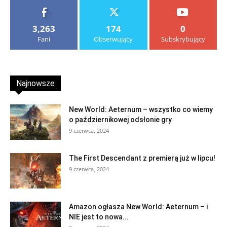
3,263
174
0
Fani
Obserwujący
Subskrybujący
Najnowsze
New World: Aeternum – wszystko co wiemy
o październikowej odsłonie gry
9 czerwca, 2024
The First Descendant z premierą już w lipcu!
9 czerwca, 2024
Amazon ogłasza New World: Aeternum – i
NIE jest to nowa...